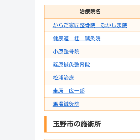
治療院名
からだ家匠整骨院 なかしま院
健康道 桂 鍼灸院
小原整骨院
篠原鍼灸整骨院
松浦治療
東原 広一郎
馬場鍼灸院
玉野市の施術所