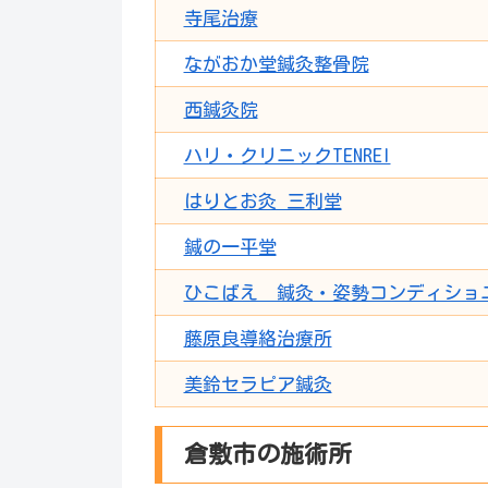
寺尾治療
ながおか堂鍼灸整骨院
西鍼灸院
ハリ・クリニックTENREI
はりとお灸 三利堂
鍼の一平堂
ひこばえ 鍼灸・姿勢コンディショ
藤原良導絡治療所
美鈴セラピア鍼灸
倉敷市の施術所