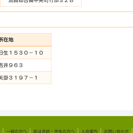
加賀郡吉備中央町竹部３２８
所在地
日生１５３０－１０
吉井９６３
矢掛３１９７－１
一般の方へ
あはき師・学生の方へ
入会案内
お問い合わせ