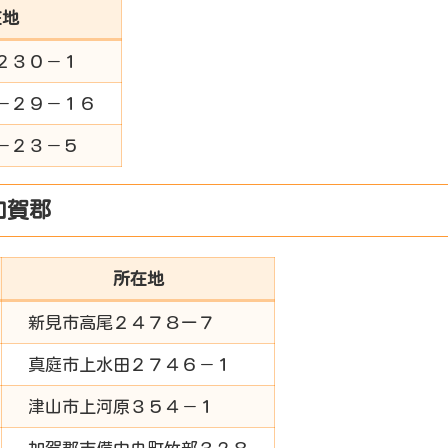
在地
２３０－１
－２９－１６
－２３－５
加賀郡
所在地
新見市高尾２４７８ー７
真庭市上水田２７４６－１
津山市上河原３５４－１