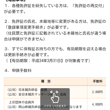
１．各種免許証を紛失している方は、「免許証の再交付」
が必要です。
２．免許証の氏名、本籍地等に変更がある方は、免許証の
「登録事項変更手続き」が必要です。
（住民票と免許証に記載されている本籍地と氏名が違う場
合は申請ができません）
３．すでに保有証お持ちの方でも、有効期限を迎える場合
は更新手続きが必要です。
（【有効期限：平成34年3月31日】が対象者です）
４．申請手数料
種 別
手数料
（公社）日本鍼灸師会 会員
2,000円
（公社）全日本鍼灸マッサージ師会 会員
上記団体の会員外
4,000円
スクロールできます
（公社）岡山県鍼灸師会のみの方もこちらになります