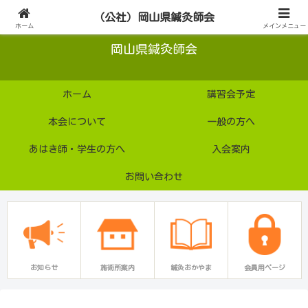
公益社団法人
（公社）岡山県鍼灸師会
ホーム
メインメニュー
岡山県鍼灸師会
ホーム
講習会予定
本会について
一般の方へ
あはき師・学生の方へ
入会案内
お問い合わせ
お知らせ
施術所案内
鍼灸おかやま
会員用ページ