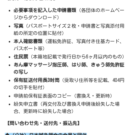
必要事項を記入した申請書類
（各団体のホームペー
ジからダウンロード）
写真
（パスポートサイズ２枚・申請書と写真添付用
紙の所定の位置に貼付）
本人確認書類
（運転免許証、写真付き住基カード、
パスポート等）
住民票
（本籍地記載で発行日から6ヶ月以内のもの）
あん摩マッサージ指圧師、はり師、きゅう師免許証
の写し
保有証送付用長3封筒
（受取り住所等を記載、404円
の切手を貼付）
申請前保有証表面のコピー（書換え・更新時）
紛失申立書（再交付及び書換え申請後紛失した場
合、更新時に紛失した場合）
【問い合わせ先・送付先・振込先】