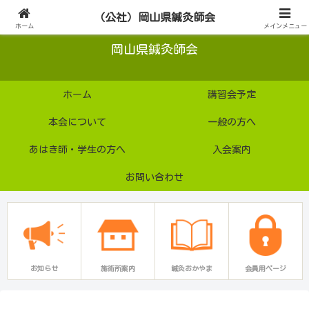
公益社団法人
（公社）岡山県鍼灸師会
ホーム
メインメニュー
岡山県鍼灸師会
ホーム
講習会予定
本会について
一般の方へ
あはき師・学生の方へ
入会案内
お問い合わせ
お知らせ
施術所案内
鍼灸おかやま
会員用ページ