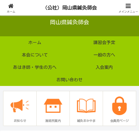
公益社団法人
（公社）岡山県鍼灸師会
ホーム
メインメニュー
岡山県鍼灸師会
ホーム
講習会予定
本会について
一般の方へ
あはき師・学生の方へ
入会案内
お問い合わせ
お知らせ
施術所案内
鍼灸おかやま
会員用ページ