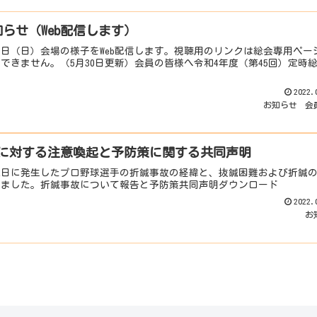
らせ（Web配信します）
月19日（日）会場の様子をWeb配信します。視聴用のリンクは総会専用ペー
きません。（5月30日更新）会員の皆様へ令和4年度（第45回）定時
2022.
お知らせ
会
に対する注意喚起と予防策に関する共同声明
22日に発生したプロ野球選手の折鍼事故の経緯と、抜鍼困難および折鍼
れました。折鍼事故について報告と予防策共同声明ダウンロード
2022.
お