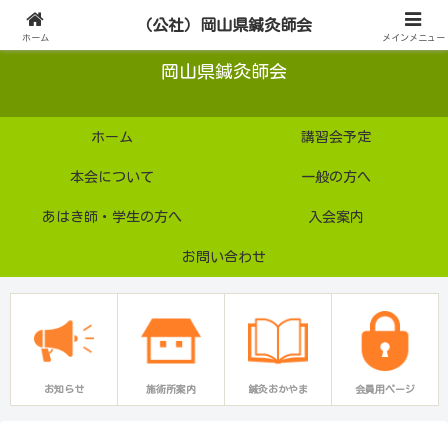
公益社団法人
（公社）岡山県鍼灸師会
ホーム
メインメニュー
岡山県鍼灸師会
ホーム
講習会予定
本会について
一般の方へ
あはき師・学生の方へ
入会案内
お問い合わせ
お知らせ
施術所案内
鍼灸おかやま
会員用ページ