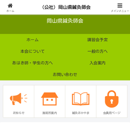
公益社団法人
（公社）岡山県鍼灸師会
ホーム
メインメニュー
岡山県鍼灸師会
ホーム
講習会予定
本会について
一般の方へ
あはき師・学生の方へ
入会案内
お問い合わせ
お知らせ
施術所案内
鍼灸おかやま
会員用ページ