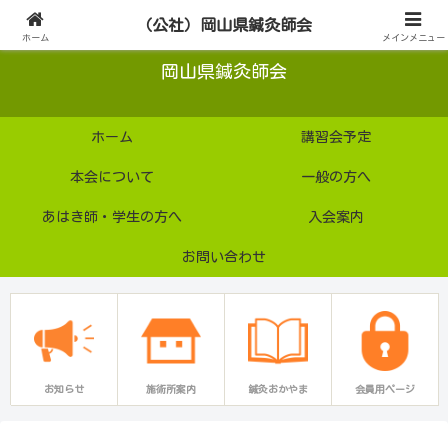
公益社団法人
（公社）岡山県鍼灸師会
ホーム
メインメニュー
岡山県鍼灸師会
ホーム
講習会予定
本会について
一般の方へ
あはき師・学生の方へ
入会案内
お問い合わせ
お知らせ
施術所案内
鍼灸おかやま
会員用ページ