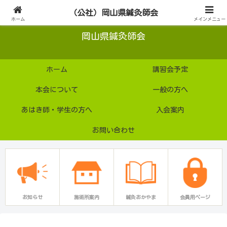
公益社団法人
（公社）岡山県鍼灸師会
ホーム
メインメニュー
岡山県鍼灸師会
ホーム
講習会予定
本会について
一般の方へ
あはき師・学生の方へ
入会案内
お問い合わせ
お知らせ
施術所案内
鍼灸おかやま
会員用ページ