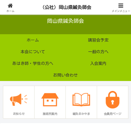
公益社団法人
（公社）岡山県鍼灸師会
ホーム
メインメニュー
岡山県鍼灸師会
ホーム
講習会予定
本会について
一般の方へ
あはき師・学生の方へ
入会案内
お問い合わせ
お知らせ
施術所案内
鍼灸おかやま
会員用ページ