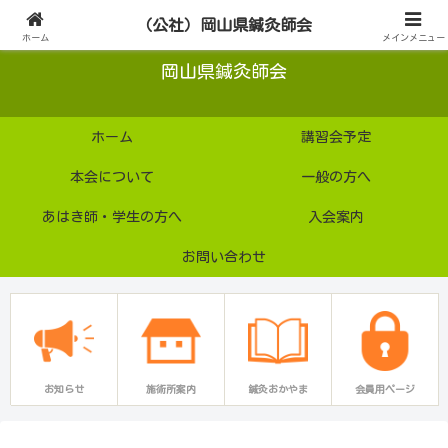
公益社団法人
（公社）岡山県鍼灸師会
ホーム
メインメニュー
岡山県鍼灸師会
ホーム
講習会予定
本会について
一般の方へ
あはき師・学生の方へ
入会案内
お問い合わせ
お知らせ
施術所案内
鍼灸おかやま
会員用ページ