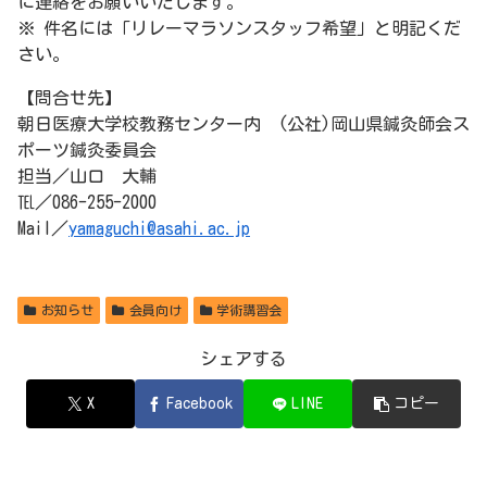
に連絡をお願いいたします。
※ 件名には「リレーマラソンスタッフ希望」と明記くだ
さい。
【問合せ先】
朝日医療大学校教務センター内 (公社)岡山県鍼灸師会ス
ポーツ鍼灸委員会
担当／山口 大輔
℡／086-255-2000
Mail／
yamaguchi@asahi.ac.jp
お知らせ
会員向け
学術講習会
シェアする
X
Facebook
LINE
コピー