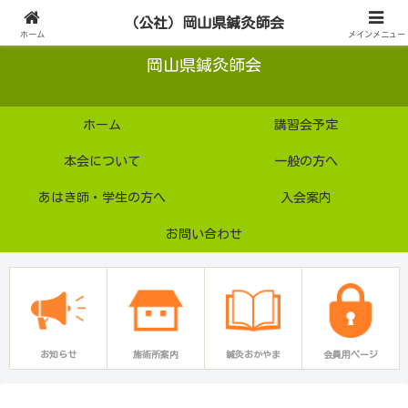
公益社団法人
（公社）岡山県鍼灸師会
ホーム
メインメニュー
岡山県鍼灸師会
ホーム
講習会予定
本会について
一般の方へ
あはき師・学生の方へ
入会案内
お問い合わせ
お知らせ
施術所案内
鍼灸おかやま
会員用ページ