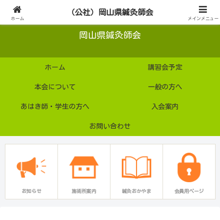
公益社団法人
（公社）岡山県鍼灸師会
ホーム
メインメニュー
岡山県鍼灸師会
ホーム
講習会予定
本会について
一般の方へ
あはき師・学生の方へ
入会案内
お問い合わせ
お知らせ
施術所案内
鍼灸おかやま
会員用ページ