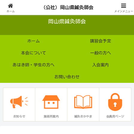
公益社団法人
（公社）岡山県鍼灸師会
ホーム
メインメニュー
岡山県鍼灸師会
ホーム
講習会予定
本会について
一般の方へ
あはき師・学生の方へ
入会案内
お問い合わせ
お知らせ
施術所案内
鍼灸おかやま
会員用ページ