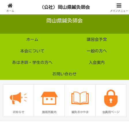
公益社団法人
（公社）岡山県鍼灸師会
ホーム
メインメニュー
岡山県鍼灸師会
ホーム
講習会予定
本会について
一般の方へ
あはき師・学生の方へ
入会案内
お問い合わせ
お知らせ
施術所案内
鍼灸おかやま
会員用ページ